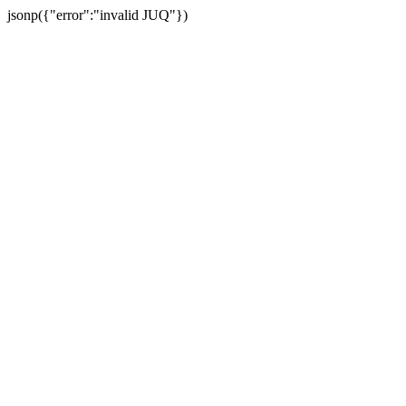
jsonp({"error":"invalid JUQ"})