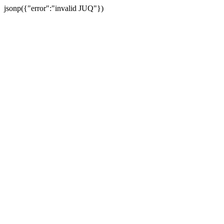
jsonp({"error":"invalid JUQ"})