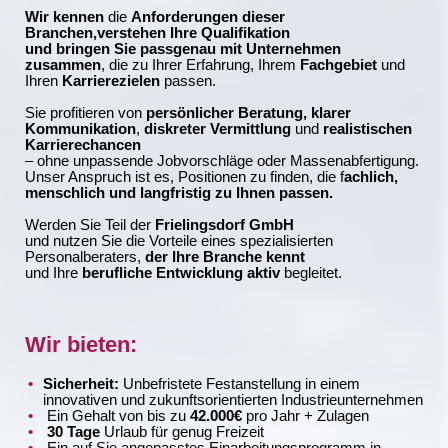
Wir kennen
die
Anforderungen dieser
Branchen,verstehen Ihre Qualifikation
und bringen Sie passgenau mit Unternehmen
zusammen
, die zu Ihrer Erfahrung, Ihrem
Fachgebiet
und
Ihren
Karrierezielen
passen.
Sie profitieren von
persönlicher Beratung,
klarer
Kommunikation
,
diskreter Vermittlung
und
realistischen
Karrierechancen
– ohne unpassende Jobvorschläge oder Massenabfertigung.
Unser Anspruch ist es, Positionen zu finden, die f
achlich,
menschlich und langfristig zu Ihnen passen.
Werden Sie Teil der
Frielingsdorf GmbH
und nutzen Sie die Vorteile eines spezialisierten
Personalberaters,
der Ihre Branche kennt
und Ihre
berufliche Entwicklung aktiv
begleitet.
Wir bieten:
Sicherheit:
Unbefristete Festanstellung in einem
innovativen und zukunftsorientierten Industrieunternehmen
Ein Gehalt von bis zu
42.000€
pro Jahr + Zulagen
30 Tage
Urlaub für genug Freizeit
Ein auf Sie angepasstes Einarbeitungsprogramm in