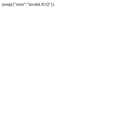
jsonp({"error":"invalid JUQ"})